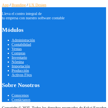
App
/
Branding
/
UX Design
Lleva el contro integral de
tu empresa con nuestro software contable
Módulos
Administración
Contabilidad
Ventas
Compras
Inventario
Nómina
Importación
Producción
Activos Fijos
Sobre Nosotros
Conocenos
Contáctanos
Copyright © 2025. Todos los derechos reservados de Sokai Ecuador